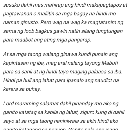
susuko dahil mas mahirap ang hindi makapagtapos at
pagtawanan o maliitin sa mga bagay na hindi mo
naman ginusto. Pero wag na wag ka magtatanim ng
sama ng loob bagkus gawin natin silang tungtungan
para maabot ang ating mga pangarap.
At sa mga taong walang ginawa kundi punain ang
kapintasan ng iba, mag aral nalang tayong Mabuti
para sa sarili at ng hindi tayo maging palaasa sa iba.
Hindi pa huli ang lahat para ipanalo ang naudlot na
karera sa buhay.
Lord maraming salamat dahil pinanday mo ako ng
ganito katatag sa kabila ng lahat, siguro kung di dahil
sayo at sa mga taong naniniwala sa akin hindi ako
ganito katapang sa ngayon. Ganito pala ang isang