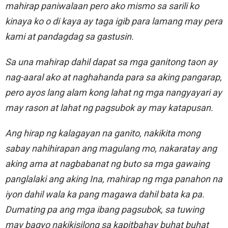
mahirap paniwalaan pero ako mismo sa sarili ko
kinaya ko o di kaya ay taga igib para lamang may pera
kami at pandagdag sa gastusin.
Sa una mahirap dahil dapat sa mga ganitong taon ay
nag-aaral ako at naghahanda para sa aking pangarap,
pero ayos lang alam kong lahat ng mga nangyayari ay
may rason at lahat ng pagsubok ay may katapusan.
Ang hirap ng kalagayan na ganito, nakikita mong
sabay nahihirapan ang magulang mo, nakaratay ang
aking ama at nagbabanat ng buto sa mga gawaing
panglalaki ang aking Ina, mahirap ng mga panahon na
iyon dahil wala ka pang magawa dahil bata ka pa.
Dumating pa ang mga ibang pagsubok, sa tuwing
may bagyo nakikisilong sa kapitbahay buhat buhat