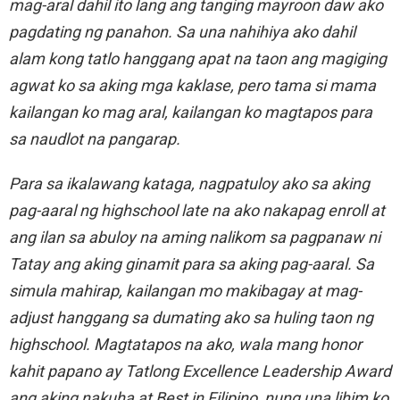
mag-aral dahil ito lang ang tanging mayroon daw ako
pagdating ng panahon. Sa una nahihiya ako dahil
alam kong tatlo hanggang apat na taon ang magiging
agwat ko sa aking mga kaklase, pero tama si mama
kailangan ko mag aral, kailangan ko magtapos para
sa naudlot na pangarap.
Para sa ikalawang kataga, nagpatuloy ako sa aking
pag-aaral ng highschool late na ako nakapag enroll at
ang ilan sa abuloy na aming nalikom sa pagpanaw ni
Tatay ang aking ginamit para sa aking pag-aaral. Sa
simula mahirap, kailangan mo makibagay at mag-
adjust hanggang sa dumating ako sa huling taon ng
highschool. Magtatapos na ako, wala mang honor
kahit papano ay Tatlong Excellence Leadership Award
ang aking nakuha at Best in Filipino, nung una lihim ko