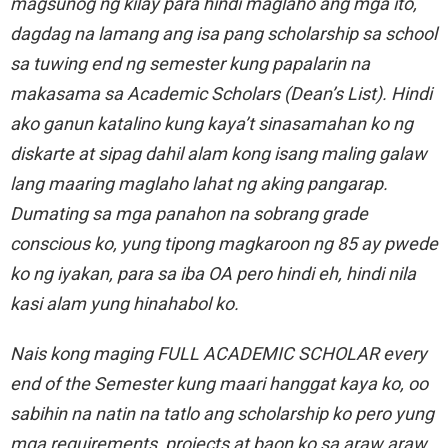
magsunog ng kilay para hindi maglaho ang mga ito,
dagdag na lamang ang isa pang scholarship sa school
sa tuwing end ng semester kung papalarin na
makasama sa Academic Scholars (Dean’s List). Hindi
ako ganun katalino kung kaya’t sinasamahan ko ng
diskarte at sipag dahil alam kong isang maling galaw
lang maaring maglaho lahat ng aking pangarap.
Dumating sa mga panahon na sobrang grade
conscious ko, yung tipong magkaroon ng 85 ay pwede
ko ng iyakan, para sa iba OA pero hindi eh, hindi nila
kasi alam yung hinahabol ko.
Nais kong maging FULL ACADEMIC SCHOLAR every
end of the Semester kung maari hanggat kaya ko, oo
sabihin na natin na tatlo ang scholarship ko pero yung
mga requirements, projects at baon ko sa araw araw