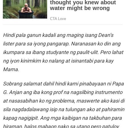
Hindi pala ganun kadali ang maging isang Dean’s
lister para sa iyong pangarap. Naranasan ko din ang
ikumpara sa ibang studyante ng paulit-ulit. Pero lahat
ng iyon kinimkim ko nalang at isinantabi para kay
Mama.
Sobrang salamat dahil hindi kami pinabayaan ni Papa
G. Anjan ang iba kong prof na nagsilbing instrumento
at nasasabihan ko ng problema, maswerte ako kasi di
sila nagdadalawang isip na tulungan ako at pahiramin
kapag nagigipit. Ang mga kaibigan na takbuhan para
hiraman, halos mabaon nako sa utang pero patuloy