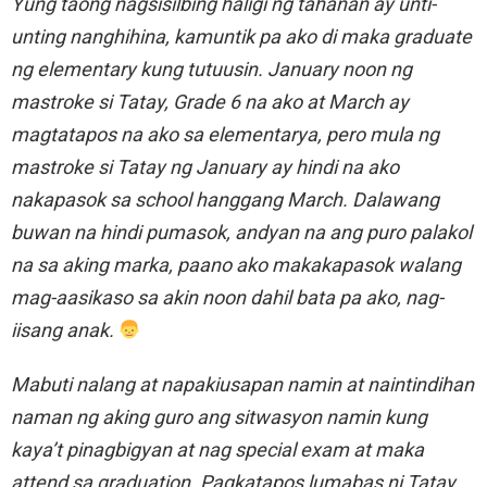
Yung taong nagsisilbing haligi ng tahanan ay unti-
unting nanghihina, kamuntik pa ako di maka graduate
ng elementary kung tutuusin. January noon ng
mastroke si Tatay, Grade 6 na ako at March ay
magtatapos na ako sa elementarya, pero mula ng
mastroke si Tatay ng January ay hindi na ako
nakapasok sa school hanggang March. Dalawang
buwan na hindi pumasok, andyan na ang puro palakol
na sa aking marka, paano ako makakapasok walang
mag-aasikaso sa akin noon dahil bata pa ako, nag-
iisang anak.
Mabuti nalang at napakiusapan namin at naintindihan
naman ng aking guro ang sitwasyon namin kung
kaya’t pinagbigyan at nag special exam at maka
attend sa graduation. Pagkatapos lumabas ni Tatay