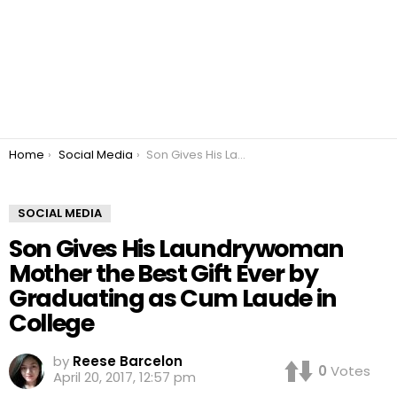
You are here:
Home
Social Media
Son Gives His Laundrywoman Mother the Best Gift Ever by Graduating as Cum Laude in College
SOCIAL MEDIA
Son Gives His Laundrywoman
Mother the Best Gift Ever by
Graduating as Cum Laude in
College
by
Reese Barcelon
0
Votes
April 20, 2017, 12:57 pm