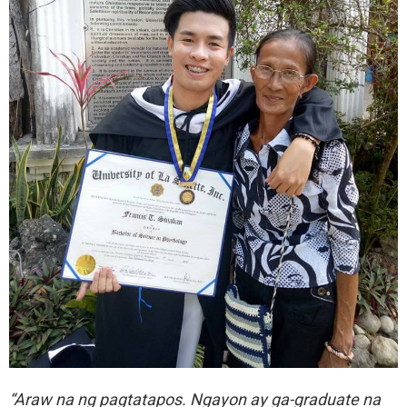
“Araw na ng pagtatapos. Ngayon ay ga-graduate na