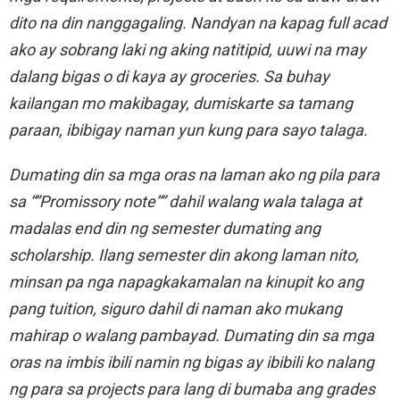
dito na din nanggagaling. Nandyan na kapag full acad
ako ay sobrang laki ng aking natitipid, uuwi na may
dalang bigas o di kaya ay groceries. Sa buhay
kailangan mo makibagay, dumiskarte sa tamang
paraan, ibibigay naman yun kung para sayo talaga.
Dumating din sa mga oras na laman ako ng pila para
sa “”Promissory note”” dahil walang wala talaga at
madalas end din ng semester dumating ang
scholarship. Ilang semester din akong laman nito,
minsan pa nga napagkakamalan na kinupit ko ang
pang tuition, siguro dahil di naman ako mukang
mahirap o walang pambayad. Dumating din sa mga
oras na imbis ibili namin ng bigas ay ibibili ko nalang
ng para sa projects para lang di bumaba ang grades