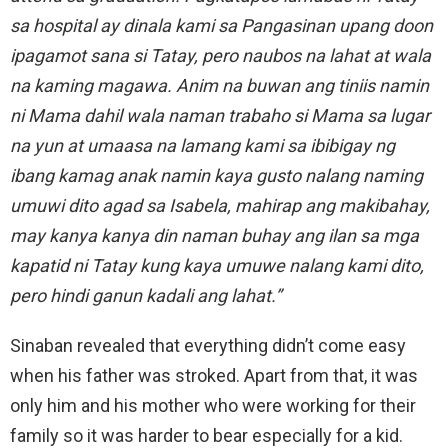
sa hospital ay dinala kami sa Pangasinan upang doon
ipagamot sana si Tatay, pero naubos na lahat at wala
na kaming magawa. Anim na buwan ang tiniis namin
ni Mama dahil wala naman trabaho si Mama sa lugar
na yun at umaasa na lamang kami sa ibibigay ng
ibang kamag anak namin kaya gusto nalang naming
umuwi dito agad sa Isabela, mahirap ang makibahay,
may kanya kanya din naman buhay ang ilan sa mga
kapatid ni Tatay kung kaya umuwe nalang kami dito,
pero hindi ganun kadali ang lahat.”
Sinaban revealed that everything didn’t come easy
when his father was stroked. Apart from that, it was
only him and his mother who were working for their
family so it was harder to bear especially for a kid.