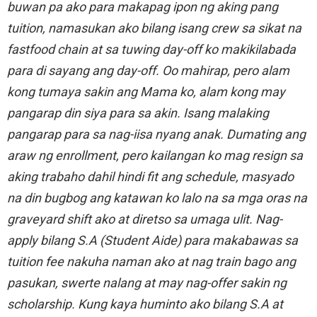
buwan pa ako para makapag ipon ng aking pang
tuition, namasukan ako bilang isang crew sa sikat na
fastfood chain at sa tuwing day-off ko makikilabada
para di sayang ang day-off. Oo mahirap, pero alam
kong tumaya sakin ang Mama ko, alam kong may
pangarap din siya para sa akin. Isang malaking
pangarap para sa nag-iisa nyang anak. Dumating ang
araw ng enrollment, pero kailangan ko mag resign sa
aking trabaho dahil hindi fit ang schedule, masyado
na din bugbog ang katawan ko lalo na sa mga oras na
graveyard shift ako at diretso sa umaga ulit. Nag-
apply bilang S.A (Student Aide) para makabawas sa
tuition fee nakuha naman ako at nag train bago ang
pasukan, swerte nalang at may nag-offer sakin ng
scholarship. Kung kaya huminto ako bilang S.A at