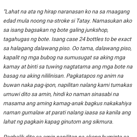
“Lahat na ata ng hirap naranasan ko na sa maagang
edad mula noong na-stroke si Tatay. Namasukan ako
sa isang bagsakan ng bote galing junkshop,
tagahugas ng bote. Isang case 24 bottles to be exact
sa halagang dalawang piso. Oo tama, dalawang piso,
kapalit ng mga bubog na sumusugat sa aking mga
kamay at binti sa tuwing nagtatama ang mga bote na
basag na aking nililinisan. Pagkatapos ng anim na
buwan naka pag-ipon, napilitan nalang kami tumakas
umuwi dito sa amin, hindi ko naman sinasabi na
masama ang aming kamag-anak bagkus nakakahiya
naman gumalaw at parati nalang iaasa sa kanila ang
lahat ng pagkain kapag ginutom ang sikmura.
Pagbalik dito sa amin napilitan na akong huminto sa